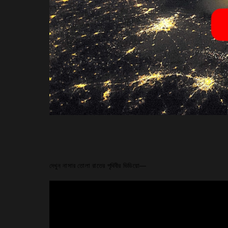
দেখুন নাসার তোলা রাতের পৃথিবীর ভিডিয়ো—