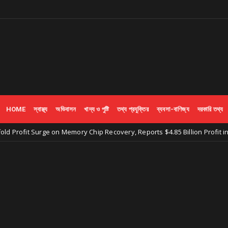
HOME
স্বাস্থ্য
অভিবাসন
খাদ্য ও পুষ্টি
তথ্য প্রযুক্তির
ব্যবসা-বাণিজ্য
দরকারি তথ্য
urge on Memory Chip Recovery, Reports $4.85 Billion Profit in Q1 2024