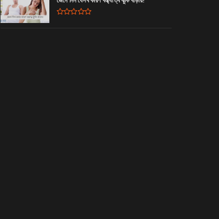
জেনে নিন যেসব কারণ বন্ধ্যাত্ব ঝুঁকি বাড়ায়!