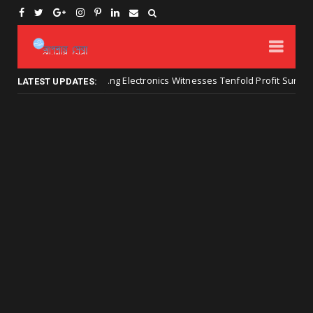
Samsung Electronics Witnesses Tenfold Profit Surge on Memor
্য প্রযুক্তির
LATEST UPDATES: