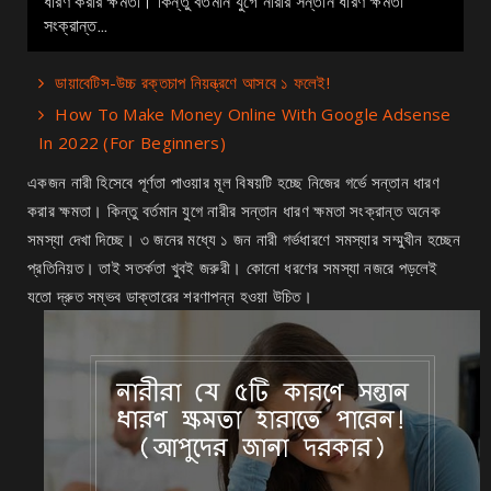
ধারণ করার ক্ষমতা। কিন্তু বর্তমান যুগে নারীর সন্তান ধারণ ক্ষমতা
সংক্রান্ত...
ডায়াবেটিস-উচ্চ রক্তচাপ নিয়ন্ত্রণে আসবে ১ ফলেই!
How To Make Money Online With Google Adsense
In 2022 (For Beginners)
একজন নারী হিসেবে পূর্ণতা পাওয়ার মূল বিষয়টি হচ্ছে নিজের গর্ভে সন্তান ধারণ
করার ক্ষমতা। কিন্তু বর্তমান যুগে নারীর সন্তান ধারণ ক্ষমতা সংক্রান্ত অনেক
সমস্যা দেখা দিচ্ছে। ৩ জনের মধ্যে ১ জন নারী গর্ভধারণে সমস্যার সম্মুখীন হচ্ছেন
প্রতিনিয়ত। তাই সতর্কতা খুবই জরুরী। কোনো ধরণের সমস্যা নজরে পড়লেই
যতো দ্রুত সম্ভব ডাক্তারের শরণাপন্ন হওয়া উচিত।