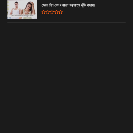
জেনে নিন যেসব কারণ বন্ধ্যাত্ব ঝুঁকি বাড়ায়!