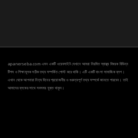
apanerseba.com এমন একটি ওয়েবসাইট যেখানে আমরা নিয়মিত স্বাস্থ্য বিষয়ক বিভিন্ন
টিপস ও শিক্ষামূলক সঠিক তথ্য সম্পর্কিত পোস্ট করে থাকি। এটি একটি বাংলা সামাজিক ব্লগ।
এখান থেকে আপনারা নিত্য দিনের প্রয়োজনীয় ও গুরুত্বপূর্ণ তথ্য সম্পর্কে জানতে পারবেন। তাই
আমাদের ব্লকের সাথে সবসময় যুক্ত থাকুন।