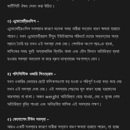
ফার্টিলিটি ঔষধ সেবন করা উচিত।
৩) এন্ডোমেট্রিওসিস –
এন্ডোমেট্রিওসিস সমস্যার কারণে অনেক সময় নারীরা সন্তান ধারণ ক্ষমতা হারাতে
পারেন। যখন এন্ডোমেট্রিয়াল টিস্যু ইউটেরাসের পরিবর্তে দেহের অভ্যন্তরে অন্য
স্থানে তৈরি হয় তখন এই সমস্যা দেখা দেয়। পেলভিক অংশে প্রচণ্ড ব্যথা,
মাসিকের সময় খুবই অস্বাভাবিক ব্লিডিং থাকা এবং যৌন মিলনে অতিরিক্ত ব্যথা
হওয়ার সমস্যা অবহেলা না করে দ্রুত ডাক্তারের শরণাপন্ন হোন।
৪) পলিসিস্টিক ওভারি সিনড্রোম –
যখন ওভারির ভেতরের ছোট্ট ফলিকলগুলো বড় হওয়া ও পরিপূর্ণ হওয়া বন্ধ করে দেয়
তখন এই সমস্যা দেখা দেয়। এই সমস্যার পেছনের মূল কারণ হচ্ছে হরমোনের
ভারসাম্য না থাকা। অজন weight অতিরিক্ত বেড়ে যাওয়া, দেহ ও মুখের লোম
অতিরিক্ত বৃদ্ধি পাওয়া এবং অনিয়মিত মাসিক এই সমস্যার লক্ষণ।
৫) ফেলোপেন টিউব সমস্যা –
আরও একটি সমস্যার কারণে নারীরা সন্তান ধারণ ক্ষমতা হারাতে পারেন, তা হচ্ছে