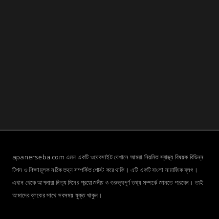
apanerseba.com এমন একটি ওয়েবসাইট যেখানে আমরা নিয়মিত স্বাস্থ্য বিষয়ক বিভিন্ন
টিপস ও শিক্ষামূলক সঠিক তথ্য সম্পর্কিত পোস্ট করে থাকি। এটি একটি বাংলা সামাজিক ব্লগ।
এখান থেকে আপনারা নিত্য দিনের প্রয়োজনীয় ও গুরুত্বপূর্ণ তথ্য সম্পর্কে জানতে পারবেন। তাই
আমাদের ব্লকের সাথে সবসময় যুক্ত থাকুন।