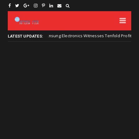
Samsung Electronics Witnesses Tenfold Profit Surge on 
তথ্য প্রযুক্তির
LATEST UPDATES: