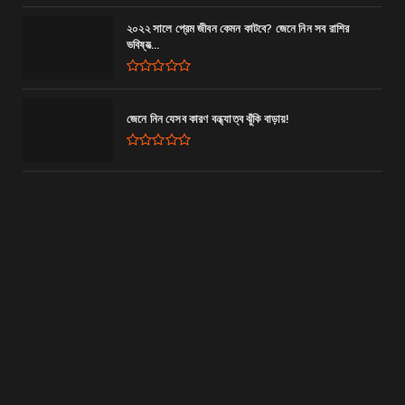
২০২২ সালে প্রেম জীবন কেমন কাটবে? জেনে নিন সব রাশির
ভবিষ্যত্‍...
জেনে নিন যেসব কারণ বন্ধ্যাত্ব ঝুঁকি বাড়ায়!