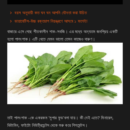
বয়স অনুযায়ী কত ঘন ঘন আপনি যৌনতা করা উচিত
ডায়াবেটিস-উচ্চ রক্তচাপ নিয়ন্ত্রণে আসবে ১ ফলেই!
বাজারে এসে গেছে শীতকালীন শাক-সবজি। এর মধ্যে অন্যতম জনপ্রিয় একটি
হলো পালংশাক। এটি খেতে যেমন ভালো তেমন কাজেও দারুণ।
তাই পালংশাক -কে একরকম 'সুপার ফুড'বলা যায়। কী নেই এতে? মিনারেল,
ভিটামিন, ফাইটো নিউট্রিয়েন্টস থেকে শুরু করে পিগমেন্টস।