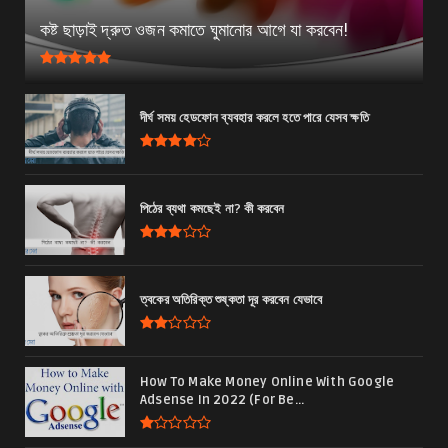
অতিরিক্ত স্বপ্নদোষ হলে কী কী সমস্যা হতে পারে? কি কারনে হয় ?...
কষ্ট ছাড়াই দ্রুত ওজন কমাতে ঘুমানোর আগে যা করবেন!
September 28, 2023
পুরুষদের স্বাস্থ্য
পুরুষ বন্ধ্যাত্ব কেন হয়- পুরুষ বন্ধ্যাত্ব দূর করার উপায়
দীর্ঘ সময় হেডফোন ব্যবহার করলে হতে পারে যেসব ক্ষতি
August 10, 2023
পিঠের ব্যথা কমছেই না? কী করবেন
ত্বকের অতিরিক্ত শুষ্কতা দূর করবেন যেভাবে
How To Make Money Online With Google
Adsense In 2022 (For Be...