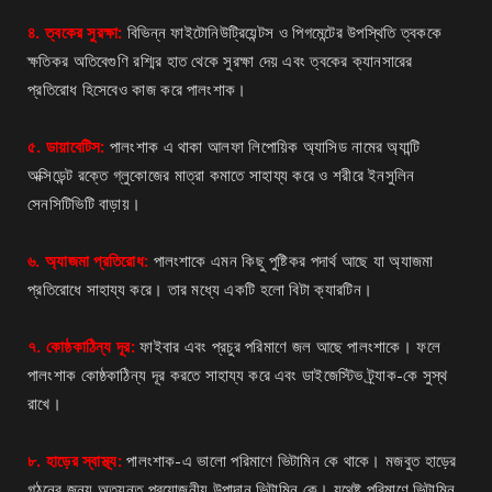
৪. ত্বকের সুরক্ষা:
বিভিন্ন ফাইটোনিউট্রিয়েন্টস ও পিগমেন্টের উপস্থিতি ত্বককে
ক্ষতিকর অতিবেগুণি রশ্মির হাত থেকে সুরক্ষা দেয় এবং ত্বকের ক্যানসারের
প্রতিরোধ হিসেবেও কাজ করে পালংশাক।
৫. ডায়াবেটিস:
পালংশাক এ থাকা আলফা লিপোয়িক অ্যাসিড নামের অ্যান্টি
অক্সিডেন্ট রক্তে গ্লুকোজের মাত্রা কমাতে সাহায্য করে ও শরীরে ইনসুলিন
সেনসিটিভিটি বাড়ায়।
৬. অ্যাজমা প্রতিরোধ:
পালংশাকে এমন কিছু পুষ্টিকর পদার্থ আছে যা অ্যাজমা
প্রতিরোধে সাহায্য করে। তার মধ্যে একটি হলো বিটা ক্যারটিন।
৭. কোষ্ঠকাঠিন্য দূর:
ফাইবার এবং প্রচুর পরিমাণে জল আছে পালংশাকে। ফলে
পালংশাক কোষ্ঠকাঠিন্য দূর করতে সাহায্য করে এবং ডাইজেস্টিভ ট্র্যাক-কে সুস্থ
রাখে।
৮. হাড়ের স্বাস্থ্য:
পালংশাক-এ ভালো পরিমাণে ভিটামিন কে থাকে। মজবুত হাড়ের
গঠনের জন্য অত্যন্ত প্রয়োজনীয় উপাদান ভিটামিন কে। যথেষ্ট পরিমাণে ভিটামিন