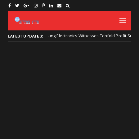
Samsung Electronics Witnesses Tenfold Profit Surge on Mem
তথ্য প্রযুক্তির
LATEST UPDATES: