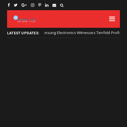
Samsung Electronics Witnesses Tenfold Profit Surge on
তথ্য প্রযুক্তির
LATEST UPDATES: