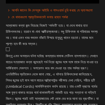
আপনি জানেন কি ফেসবুক আইডি ও পাসওয়ার্ড চুরি করছে যে অ্যাপগুলো
যে খাবারগুলো প্রাকৃতিকভাবেই কমায় রক্তে শর্করা
সদ্যোজাত কন্যা জন্ম নিয়েছে নিজেই ‘গর্ভবতী’ হয়ে। যা দেখে মাথায় হাত
চিকিৎসকদের। হয়রান মা-বাবা আত্মীয়স্বজনরা। শুধু চিকিৎসক বা পরিবারের সদস্য
নয়। যারা এমন খবর শুনবেন তাঁরাই বিস্ময়ে হাবুডুবু খাবেন হয়তো। তাদের মনে
প্রশ্ন হবে কী করে সম্ভব।
কিন্তু এমন অসম্ভব ঘটনা ঘটেছে কলম্বোর মামাজ লেটিনস হাসপাতালে। সেখানে
মায়ের সদ্যোজাত কন্যা জন্মেছেই গর্ভ নিয়ে! জন্মের সঙ্গে সঙ্গে তাকে নিয়ে যাওয়া হয়
সার্জিক্যাল সেকশনে । অপারেশন করে বাদ দেওয়া হয় তার গর্ভস্থ ভ্রূণ।
এনডিটিভির প্রতিবেদন থেকে জানা গেছে, এ ঘটনায় চিকিৎসকেরা জানিয়েছেন,
শিশুর জন্মের দুই মাস আগে মায়ের আল্ট্রাসাউন্ড পরীক্ষায় দেখা গেছিল, শরীরে দুটি
(Umbilical Cords) আমবিলিক্যাল কর্ডস রয়েছে। তার একটি ভ্রূণের গর্ভের
সঙ্গে যুক্ত থাকায় মায়ের গর্ভে থাকাকালীনই গর্ভবতী হয়ে পড়ে সন্তান! যা সত্যিই
বিরল। জন্মের পরেই তাই সদ্যোজাতের পেট থেকে বের করে আনা হয় ভ্রূণটিক। যা
অপরিণত অবস্থায় ছিল। শিশুটির মা তাঁর 'বিষ্ময়' সদ্যোজাত কন্যার নাম রেখেছেন