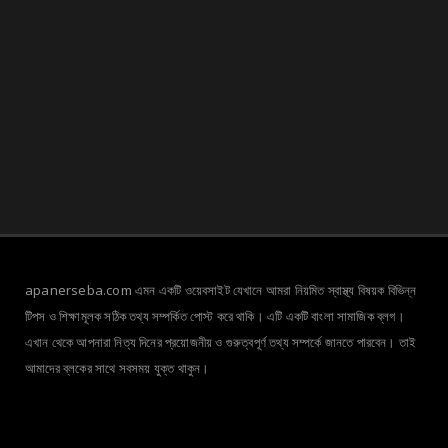
apanerseba.com এমন একটি ওয়েবসাইট যেখানে আমরা নিয়মিত স্বাস্থ্য বিষয়ক বিভিন্ন
টিপস ও শিক্ষামূলক সঠিক তথ্য সম্পর্কিত পোস্ট করে থাকি। এটি একটি বাংলা সামাজিক ব্লগ।
এখান থেকে আপনারা নিত্য দিনের প্রয়োজনীয় ও গুরুত্বপূর্ণ তথ্য সম্পর্কে জানতে পারবেন। তাই
আমাদের ব্লকের সাথে সবসময় যুক্ত থাকুন।