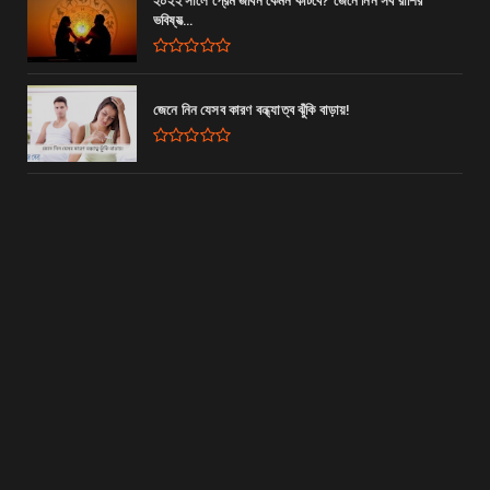
২০২২ সালে প্রেম জীবন কেমন কাটবে? জেনে নিন সব রাশির
ভবিষ্যত্‍...
জেনে নিন যেসব কারণ বন্ধ্যাত্ব ঝুঁকি বাড়ায়!